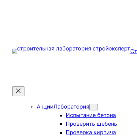
Перейти
к
содержимому
Ст
Акции
Лаборатория
Испытание бетона
Проверить щебень
Проверка кирпича