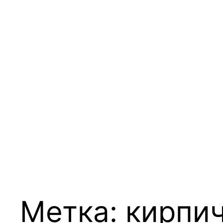
Метка:
кирпи