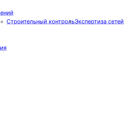
нений
Строительный контроль
Экспертиза сетей
ния